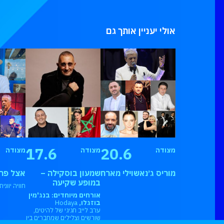
אולי יעניין אותך גם
17.6
20.6
מצודה
מצודה
מצודה
מוריס ג׳נאשוילי מארח
שמעון בוסקילה –
אצל פר
במופע שקיעה
חוויה יוונ
אורחים מיוחדים: בנג'מין
בוזגלו,
Hodaya
ערב לייב חגיגי של להיטים,
שורשים וצלילים שמחברים בין