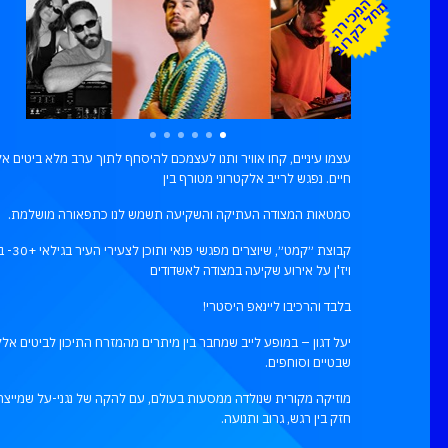
ה
מ
כ
י
ר
ה
ח
ל
ב
ק
ר
ו
ת
ב
עצמו עיניים, קחו אוויר ותנו לעצמכם להיסחף לתוך ערב מלא ביטים אל
חיים. נפגש לרייב אלקטרוני מטורף בין
סמטאות המצודה העתיקה והשקיעה תשמש לנו כתפאורה מושלמת.
קבוצת ״קמט״, שיוצרי
ויז'ן על אירוע שקיעה במצודה לאשדודים
בלבד והרכיבו ליינאפ היסטרי!
יעל דגון – במופע לייב שמחבר בין מיתרים מהמזרח התיכון לביטים אלק
שבטיים וסוחפים.
מוזיקה מקורית שנולדה ממסעות בעולם, עם להקה של נגני-על שמייצרי
חזק בין רגש, גרוב ותנועה.