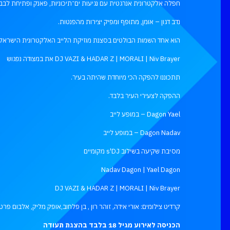
חפלה אלקטרונית אנרגטית עם נגיעות ים־תיכוניות, פאנק ופתיחת לבבו
נדב דגון – אומן, מתופף ומפיק יצירות מהפנטות.
הוא אחד השמות הבולטים בסצנת מוזיקת הלייב האלקטרונית הישראלי
DJ VAZI & HADAR Z | MORALI | Niv Brayer את במצודה נפגוש
תתכוננו להפקה הכי מיוחדת שהיתה בעיר.
ההפקה לצעירי העיר בלבד.
Dagon Yael – במופע לייב
Dagon Nadav – במופע לייב
מסיבת שקיעה בשילוב s'DJ מקומיים
Nadav Dagon | Yael Dagon
DJ VAZI & HADAR Z | MORALI | Niv Brayer
קרדיט צילומים: אורי אידה, זוהר רון , בן פלחוב,אופק מליק, אלבום פרטי
הכניסה לאירוע מגיל 18 בלבד בהצגת תעודה