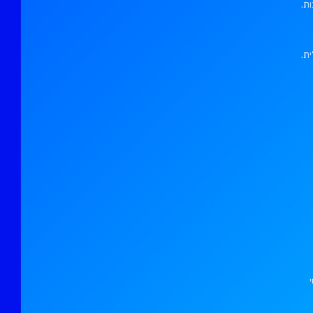
ת.
ת.