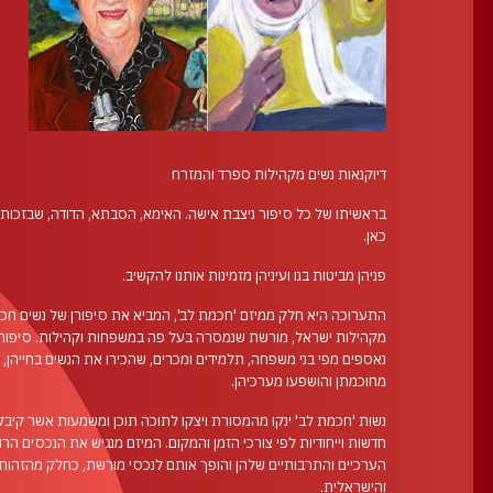
דיוקנאות נשים מקהילות ספרד והמזרח
בראשיתו של כל סיפור ניצבת אישה. האימא, הסבתא, הדודה, שבזכותן 
כאן.
פניהן מביטות בנו ועיניהן מזמינות אותנו להקשיב.
התערוכה היא חלק ממיזם 'חכמת לב', המביא את סיפורן של נשים חכ
מקהילות ישראל, מורשת שנמסרה בעל פה במשפחות וקהילות. סיפור
נאספים מפי בני משפחה, תלמידים ומכרים, שהכירו את הנשים בחייהן, 
מחוכמתן והושפעו מערכיהן.
נשות 'חכמת לב' ינקו מהמסורת ויצקו לתוכה תוכן ומשמעות אשר קיבלו
חדשות וייחודיות לפי צורכי הזמן והמקום. המיזם מנגיש את הנכסים הרוח
הערכיים והתרבותיים שלהן והופך אותם לנכסי מורשת, כחלק מהזהות 
והישראלית.