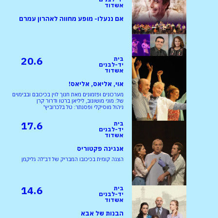
אשדוד
אם ננעלו- מופע מחווה לאהרון עמרם
20.6
בית
יד-לבנים
אשדוד
אוי, אליאס, אליאס!
מערכונים ופזמונים מאת חנוך לוין בכיכובם ובבימוים
של: מוני מושונוב, ליליאן ברטו ודרור קרן
ניהול מוסיקלי ופסנתר: טל בלכרוביץ'
17.6
בית
יד-לבנים
אשדוד
אנגינה פקטוריס
הצגה קומית בכיכובו המבריק של דב'לה גליקמן
14.6
בית
יד-לבנים
אשדוד
הבנות של אבא