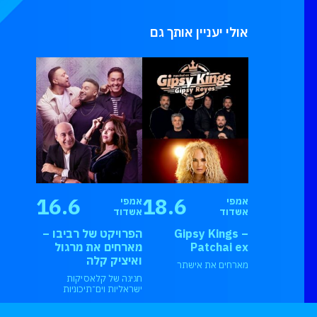
אולי יעניין אותך גם
16.6
18.6
אמפי
אמפי
אשדוד
אשדוד
Gipsy Kings –
הפרויקט של רביבו –
Patchai ex
מארחים את מרגול
ואיציק קלה
מארחים את אישתר
חגיגה של קלאסיקות
ישראליות וים־תיכוניות