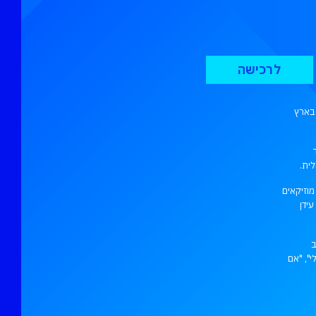
לרכישה
 בארץ
ית.
מוזיקאים
עידן
ב
", "אם